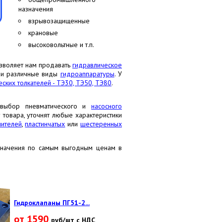
назначения
взрывозащищенные
крановые
высоковольтные и т.п.
озволяет нам продавать
гидравлическое
и различные виды
гидроаппаратуры
. У
ских толкателей - ТЭ30, ТЭ50, ТЭ80
.
 выбор пневматического и
насосного
 товара, уточнят любые характеристики
ителей
,
пластинчатых
или
шестеренных
начения по самым выгодным ценам в
Гидроклапаны ПГ51-2...
от 1590
руб/шт с НДС