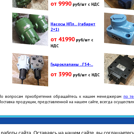
от 9990
руб/шт с НДС
Насосы НПл... (габарит
2+1)
от 41990
руб/шт с
НДС
Гидроклапаны ...Г54-...
от 3990
руб/шт с НДС
По вопросам приобретения обращайтесь к нашим менеджерам
по т
Поставка продукции, представленной на нашем сайте, всегда осуществля
работы сайта. Оставаясь на нашем сайте, вы соглашаетес