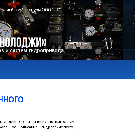
изуемой номенклатуры ООО "ТТ"
в и систем гидропривода
ННОГО
мышленного назначения по выгодным
ванное описание гидравлического,