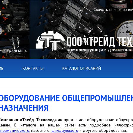
Скачать список реал
комплектующие для станко
(мр. Уралмаш)
ОВ
КОНТАКТЫ
КАТАЛОГ ОПИСАНИЙ
ОБОРУДОВАНИЕ ОБЩЕПРОМЫШЛЕ
НАЗНАЧЕНИЯ
Компания «Трейд Технолоджи»
предлагает оборудование общепро
ценам. В каталоге на нашем сайте есть подробное иллюстриро
пневматического
, насосного,
фильтрующего
и другого оборудования.