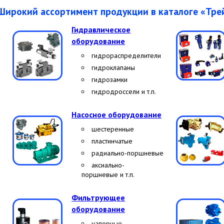
Широкий ассортимент продукции в каталоге «Тр
Гидравлическое
оборудование
гидрораспределители
гидроклапаны
гидрозамки
гидродроссели
и т.п.
Насосное оборудование
шестеренные
пластинчатые
радиально-поршневые
аксиально-
поршневые
и т.п.
Фильтрующее
оборудование
напорные