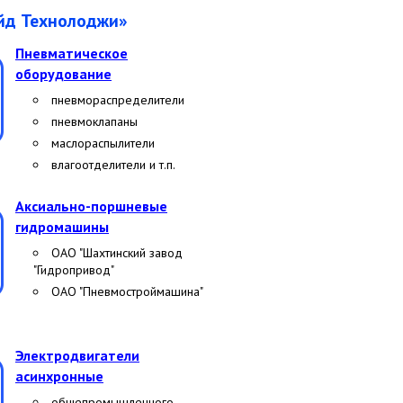
ейд Технолоджи»
Пневматическое
оборудование
пневмораспределители
пневмоклапаны
маслораспылители
влагоотделители и т.п.
Аксиально-поршневые
гидромашины
ОАО "Шахтинский завод
"Гидропривод"
ОАО "Пневмостроймашина"
Электродвигатели
асинхронные
общепромышленного