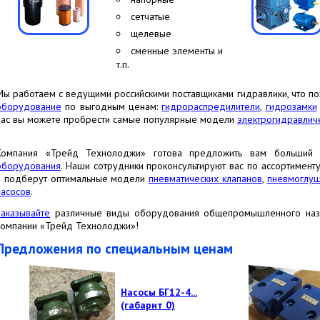
сетчатые
щелевые
сменные элементы
и
т.п.
Мы работаем с ведущими российскими поставщиками гидравлики, что п
оборудование
по выгодным ценам:
гидрораспредилители
,
гидрозамки
нас вы можете пробрести самые популярные модели
электрогидравличе
Компания «Трейд Технолоджи» готова предложить вам больший
оборудования
. Наши сотрудники проконсультируют вас по ассортименту
и подберут оптимальные модели
пневматических клапанов
,
пневмоглуш
насосов
.
Заказывайте
различные виды оборудования общепромышленного наз
компании «Трейд Технолоджи»!
Предложения по специальным ценам
Насосы БГ12-4...
(габарит 0)