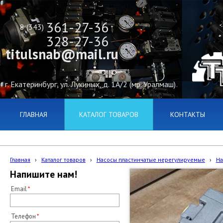
361-27-36
8 (343)
328-27-36
titulsnab@mail.ru
г. Екатеринбург, ул. Лукиных, д. 1А/2 (мр. Уралмаш)
ГЛАВНАЯ
КАТАЛОГ ТОВАРОВ
КОНТАКТЫ
Главная
›
Каталог товаров
›
Насосы пластинчатые нерегулируемые
›
На
Напишите нам!
Email
Телефон