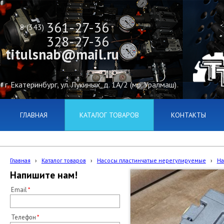
361-27-36
8 (343)
328-27-36
titulsnab@mail.ru
г. Екатеринбург, ул. Лукиных, д. 1А/2 (мр. Уралмаш)
ГЛАВНАЯ
КАТАЛОГ ТОВАРОВ
КОНТАКТЫ
Главная
›
Каталог товаров
›
Насосы пластинчатые нерегулируемые
›
На
Напишите нам!
Email
Телефон