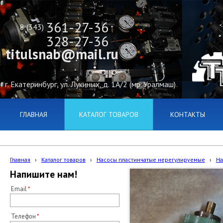
361-27-36
8 (343)
328-27-36
titulsnab@mail.ru
г. Екатеринбург, ул. Лукиных, д. 1А/2 (мр. Уралмаш)
ГЛАВНАЯ
КАТАЛОГ ТОВАРОВ
КОНТАКТЫ
Главная
›
Каталог товаров
›
Насосы пластинчатые нерегулируемые
›
На
Напишите нам!
Email
Телефон