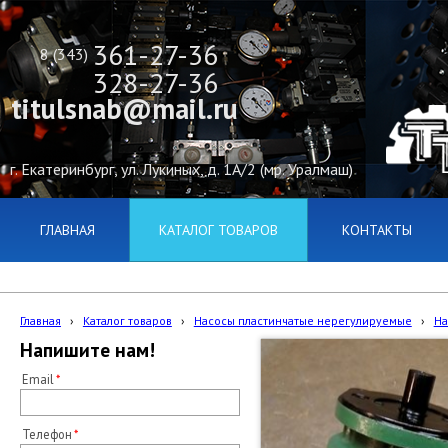
361-27-36
8 (343)
328-27-36
titulsnab@mail.ru
г. Екатеринбург, ул. Лукиных, д. 1А/2 (мр. Уралмаш)
ГЛАВНАЯ
КАТАЛОГ ТОВАРОВ
КОНТАКТЫ
Главная
›
Каталог товаров
›
Насосы пластинчатые нерегулируемые
›
На
Напишите нам!
Email
Телефон