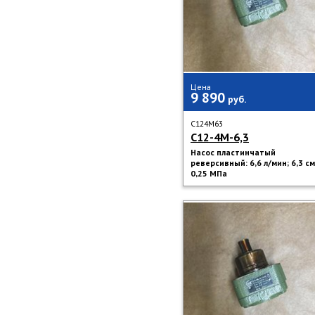
Цена
9 890
руб.
C124M63
С12-4М-6,3
Насос пластинчатый
реверсивный: 6,6 л/мин; 6,3 см
0,25 МПа