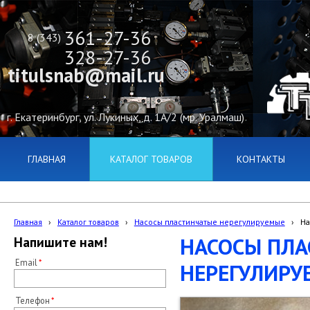
361-27-36
8 (343)
328-27-36
titulsnab@mail.ru
г. Екатеринбург, ул. Лукиных, д. 1А/2 (мр. Уралмаш)
ГЛАВНАЯ
КАТАЛОГ ТОВАРОВ
КОНТАКТЫ
Главная
›
Каталог товаров
›
Насосы пластинчатые нерегулируемые
›
На
НАСОСЫ ПЛ
Напишите нам!
Email
НЕРЕГУЛИРУЕМ
Телефон