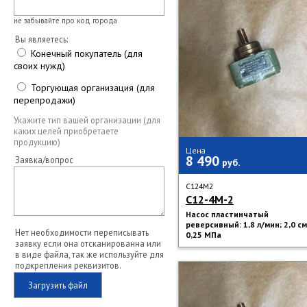
не забывайте про код города
Вы являетесь:
Конечный покупатель (для
своих нужд)
Торгующая организация (для
перепродажи)
Укажите тип вашей организации (для
каких целей приобретаете
продукцию)
Цена
8 490
Заявка/вопрос
руб.
C124M2
С12-4М-2
Насос пластинчатый
реверсивный: 1,8 л/мин; 2,0 см
Нет необходимости переписывать
0,25 МПа
заявку если она отсканированна или
в виде файла, так же используйте для
подкрепления реквизитов.
Загрузить файл