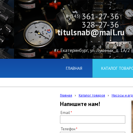
361-27-36
8 (343)
328-27-36
titulsnab@mail.ru
г. Екатеринбург, ул. Лукиных, д. 1А/2 
ГЛАВНАЯ
КАТАЛОГ ТОВАР
Главная
›
Каталог товаров
›
Насосы и аг
Напишите нам!
Email
Телефон