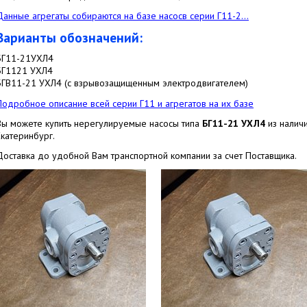
Данные агрегаты собираются на базе насосв серии Г11-2...
Варианты обозначений:
БГ11-21УХЛ4
БГ1121 УХЛ4
БГВ11-21 УХЛ4 (с взрывозащищенным электродвигателем)
Подробное описание всей серии Г11 и агрегатов на их базе
Вы можете купить нерегулируемые насосы типа
Б
Г
11-21 УХЛ4
из налич
Екатеринбург.
Доставка до удобной Вам транспортной компании за счет Поставщика.