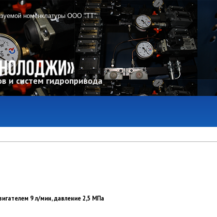
изуемой номенклатуры ООО "ТТ"
в и систем гидропривода
вигателем 9 л/мин, давление 2,5 МПа