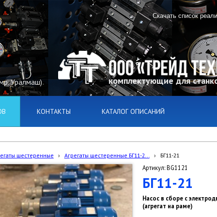
Скачать список реал
комплектующие для станко
(мр. Уралмаш)
ОВ
КОНТАКТЫ
КАТАЛОГ ОПИСАНИЙ
регаты шестеренные
›
Агрегаты шестеренные БГ11-2...
›
БГ11-21
Артикул: BG1121
БГ11-21
Насос в сборе с электрод
(агрегат на раме)