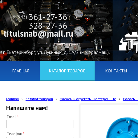
361-27-36
8 (343)
328-27-36
titulsnab@mail.ru
г. Екатеринбург, ул. Лукиных, д. 1А/2 (мр. Уралмаш)
ГЛАВНАЯ
КАТАЛОГ ТОВАРОВ
КОНТАКТЫ
Главная
›
Каталог товаров
›
Насосы и агрегаты шестеренные
›
Насосы ш
Напишите нам!
Email
Телефон