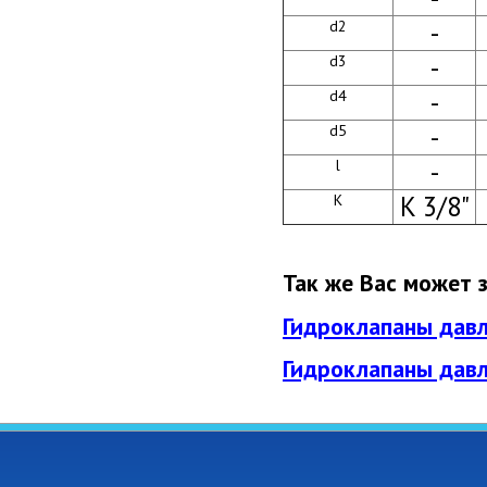
-
d2
-
d3
-
d4
-
d5
-
l
K 3/8"
K
Так же Вас может 
Гидроклапаны давл
Гидроклапаны давл