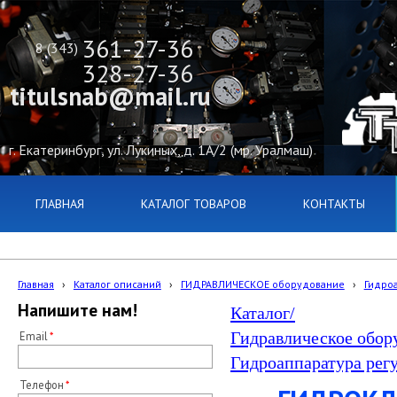
361-27-36
8 (343)
328-27-36
titulsnab@mail.ru
г. Екатеринбург, ул. Лукиных, д. 1А/2 (мр. Уралмаш)
ГЛАВНАЯ
КАТАЛОГ ТОВАРОВ
КОНТАКТЫ
Главная
›
Каталог описаний
›
ГИДРАВЛИЧЕСКОЕ оборудование
›
Гидро
Напишите нам!
Каталог/
Гидравлическое обор
Email
Гидроаппаратура регу
Телефон