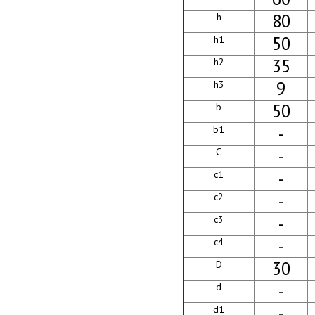
80
h
50
h1
35
h2
9
h3
50
b
-
b1
-
C
-
c1
-
c2
-
c3
-
c4
30
D
-
d
-
d1