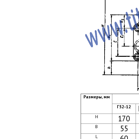
Размеры, мм
Г52-12
170
H
55
B
60
L