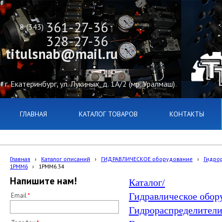
361-27-36
8 (343)
328-27-36
titulsnab@mail.ru
г. Екатеринбург, ул. Лукиных, д. 1А/2 (мр. Уралмаш)
ГЛАВНАЯ
КАТАЛОГ ТОВАРОВ
КОНТАКТЫ
Главная
›
Каталог описаний
›
ГИДРАВЛИЧЕСКОЕ оборудование
›
Гидро
1РММ6
›
1РММ6.34
Напишите нам!
Каталог/
Гидравлическое обор
Email
Гидрораспределители