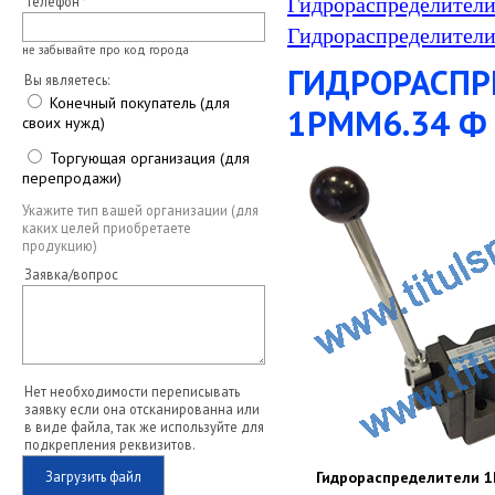
Телефон
Гидрораспределители
Гидрораспределители
не забывайте про код города
ГИДРОРАСПР
Вы являетесь:
Конечный покупатель (для
1РММ6.34 Ф 
своих нужд)
Торгующая организация (для
перепродажи)
Укажите тип вашей организации (для
каких целей приобретаете
продукцию)
Заявка/вопрос
Нет необходимости переписывать
заявку если она отсканированна или
в виде файла, так же используйте для
подкрепления реквизитов.
Загрузить файл
Гидрораспределители 