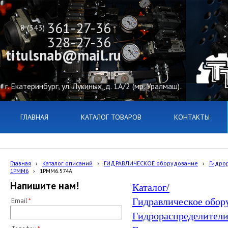
361-27-36
8 (343)
328-27-36
titulsnab@mail.ru
г. Екатеринбург, ул. Лукиных, д. 1А/2 (мр. Уралмаш)
ГЛАВНАЯ
КАТАЛОГ ТОВАРОВ
КОНТАКТЫ
Главная
›
Каталог описаний
›
ГИДРАВЛИЧЕСКОЕ оборудование
›
Гидро
1РММ6
›
1РММ6.574А
Напишите нам!
Каталог/
Гидравлическое обор
Email
Гидрораспределители