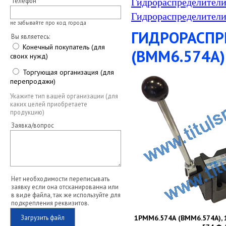
Телефон
Гидрораспределители
Гидрораспределители
не забывайте про код города
ГИДРОРАСПР
Вы являетесь:
Конечный покупатель (для
(ВММ6.574А)
своих нужд)
Торгующая организация (для
перепродажи)
Укажите тип вашей организации (для
каких целей приобретаете
продукцию)
Заявка/вопрос
Нет необходимости переписывать
заявку если она отсканированна или
в виде файла, так же используйте для
подкрепления реквизитов.
Загрузить файл
1РММ6.574А (ВММ6.574А),