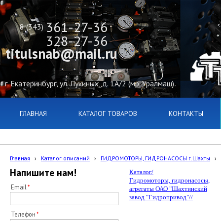
361-27-36
8 (343)
328-27-36
titulsnab@mail.ru
г. Екатеринбург, ул. Лукиных, д. 1А/2 (мр. Уралмаш)
ГЛАВНАЯ
КАТАЛОГ ТОВАРОВ
КОНТАКТЫ
Главная
›
Каталог описаний
›
ГИДРОМОТОРЫ, ГИДРОНАСОСЫ г.Шахты
›
Напишите нам!
Каталог/
Гидромоторы, гидронасосы,
Email
агрегаты ОАО "Шахтинский
завод "Гидропривод"//
Телефон