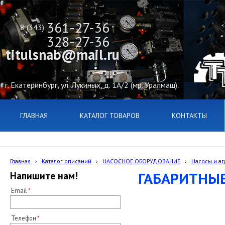
361-27-36
8 (343)
328-27-36
titulsnab@mail.ru
г. Екатеринбург, ул. Лукиных, д. 1А/2 (мр. Уралмаш)
ГЛАВНАЯ
КАТАЛОГ ТОВАРОВ
КОНТАКТЫ
Главная
›
Каталог описаний
›
НАСОСНОЕ ОБОРУДОВАНИЕ
›
Насосы и аг
ГАБАРИТНЫ
Напишите нам!
Email
Телефон