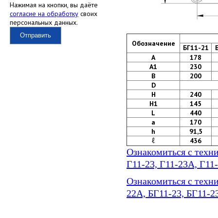
Нажимая на кнопки, вы даёте
согласие на обработку
своих
персональных данных.
Отправить
Обозначение
БГ11-21
А
178
А1
230
B
200
D
H
240
H1
145
L
440
a
170
h
91,5
ℓ
436
Ознакомиться с техни
Г11-23, Г11-23А, Г11
Ознакомиться с техни
22А, БГ11-23, БГ11-2