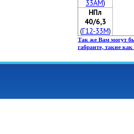
33АМ
)
НПл
40/6,3
(
Г12-33М
)
Так же Вам могут б
габраите,
такие как 