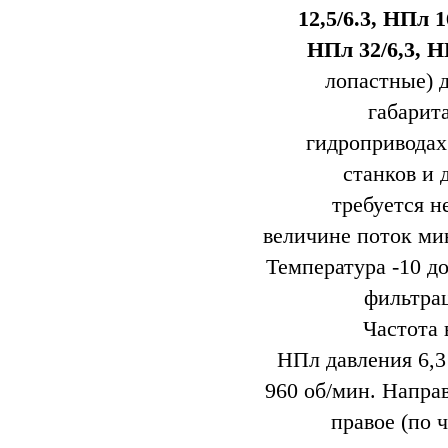
12,5/6.3, НПл 1
НПл 32/6,3, Н
лопастные) 
габарит
гидропривода
станков и 
требуется 
величине поток ми
Температура -10 до
фильтра
Частота 
НПл давления 6,3
960 об/м
ин. Напра
правое (по 