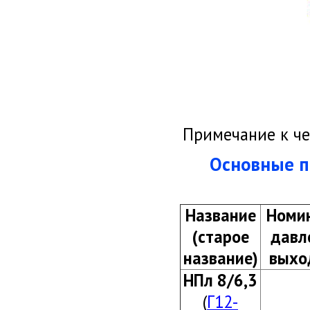
Примечание к чер
Основные па
Название
Номи
(старое
давл
название)
выхо
НПл 8/6,3
(
Г12-