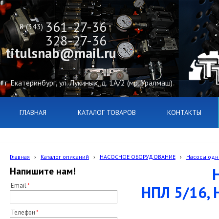
361-27-36
8 (343)
328-27-36
titulsnab@mail.ru
г. Екатеринбург, ул. Лукиных, д. 1А/2 (мр. Уралмаш)
ГЛАВНАЯ
КАТАЛОГ ТОВАРОВ
КОНТАКТЫ
Главная
›
Каталог описаний
›
НАСОСНОЕ ОБОРУДОВАНИЕ
›
Насосы одн
Напишите нам!
Email
НПЛ 5/16, 
Телефон