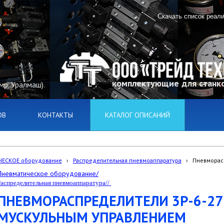
Скачать список реал
комплектующие для станко
(мр. Уралмаш)
ОВ
КОНТАКТЫ
КАТАЛОГ ОПИСАНИЙ
ЕСКОЕ оборудование
›
Распределительная пневмоаппаратура
›
Пневморасп
Пневматическое оборудование/
Распределительная пневмоаппаратура//
ПНЕВМОРАСПРЕДЕЛИТЕЛИ 3Р-6-273-
МУСКУЛЬНЫМ УПРАВЛЕНИЕМ