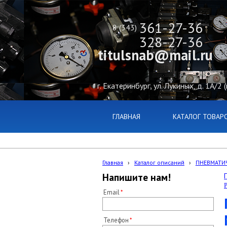
361-27-36
8 (343)
328-27-36
titulsnab@mail.ru
г. Екатеринбург, ул. Лукиных, д. 1А/2 
ГЛАВНАЯ
КАТАЛОГ ТОВАР
Главная
›
Каталог описаний
›
ПНЕВМАТИЧ
Напишите нам!
Email
Телефон