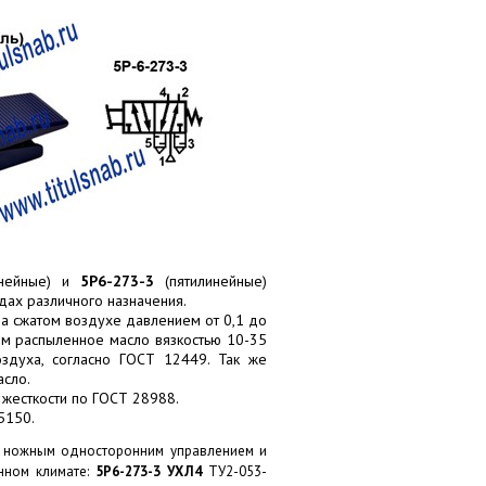
нейные) и
5Р6-273-3
(пятилинейные)
дах различного назначения.
а сжатом воздухе давлением от 0,1 до
м распыленное масло вязкостью 10-35
здуха, согласно ГОСТ 12449. Так же
асло.
 жесткости по ГОСТ 28988.
5150.
с ножным односторонним управлением и
нном климате:
5Р6-273-3
УХЛ4
ТУ2-053-