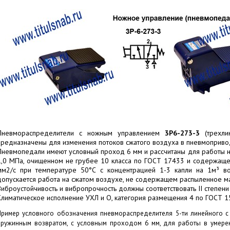
Пневмораспределители с ножным управлением
3Р6-273-3
(трехли
предназначены для изменения потоков сжатого воздуха в пневмоприво
Пневмопедали имеют условный проход 6 мм и рассчитаны для работы н
1,0 МПа, очищенном не грубее 10 класса по ГОСТ 17433 и содержаще
мм2/с при температуре 50°С с концентрацией 1-3 капли на 1м³ во
допускается работа на сжатом воздухе, не содержащем распыленное м
Виброустойчивость и вибропрочность должны соответствовать II степени
Климатическое исполнение УХЛ и О, категория размещения 4 по ГОСТ 1
Пример условного обозначения пневмораспределителя 5-ти линейного 
пружинным возвратом, с условным проходом 6 мм, для работы в умере