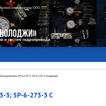
изуемой номенклатуры ООО "ТТ"
в и систем гидропривода
ределители 3Р-6-273-3; 5Р-6-273-3 педалька
3; 5Р-6-273-3 С