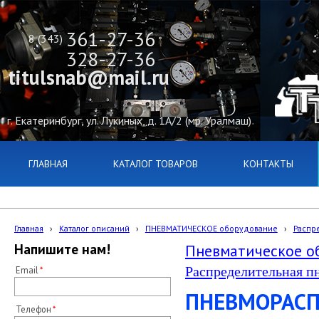
361-27-36
8 (343)
328-27-36
titulsnab@mail.ru
г. Екатеринбург, ул. Лукиных, д. 1А/2 (мр. Уралмаш)
ГЛАВНАЯ
КАТАЛОГ ТОВАРОВ
КОНТАКТЫ
Главная
›
Каталог описаний
›
ПНЕВМАТИЧЕСКОЕ оборудование
›
Распр
Напишите нам!
Пневматическое о
Распределительная п
Email
ПНЕВМОРАСП
Телефон