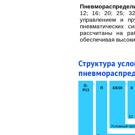
Пневмораспределит
12; 16; 20; 25; 
управлением и пр
пневматических с
рассчитаны на ра
обеспечивая высоки
Структура усло
пневмораспред
-
-
П-
П
ХХ/10
Х
Р13
01 
Условный про