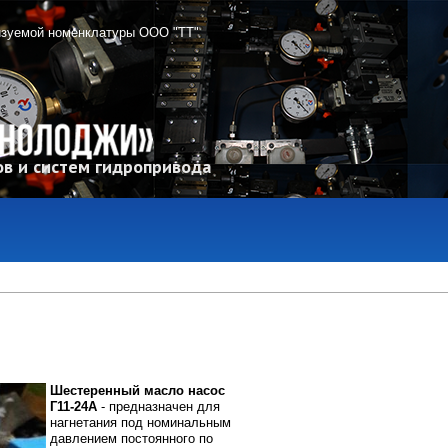
изуемой номенклатуры ООО "ТТ"
в и систем гидропривода
Шестеренный масло насос
Г11-24А
- предназначен для
нагнетания под номинальным
давлением постоянного по