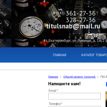
361-27-36
8 (343)
328-27-36
titulsnab@mail.ru
г. Екатеринбург, ул. Лукиных, д. 1А/2 
ГЛАВНАЯ
КАТАЛОГ ТОВАР
Главная
›
Общий каталог позиций
›
Г11-
Напишите нам!
Email
Телефон