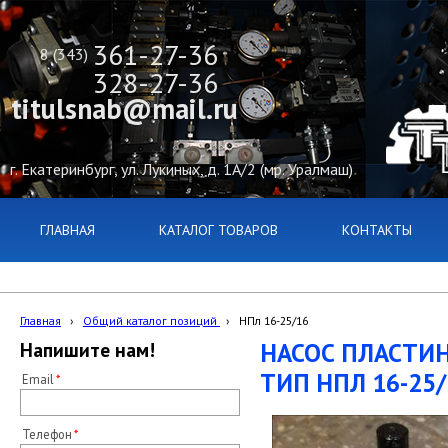
361-27-36
8 (343)
328-27-36
titulsnab@mail.ru
г. Екатеринбург, ул. Лукиных, д. 1А/2 (мр. Уралмаш)
ГЛАВНАЯ
КАТАЛОГ ТОВАРОВ
КОНТАКТЫ
Главная
›
Общий каталог позиций
›
НПл 16-25/16
НАСОС ПЛАСТИ
Напишите нам!
ТИП НПЛ 16-25/
Email
Телефон