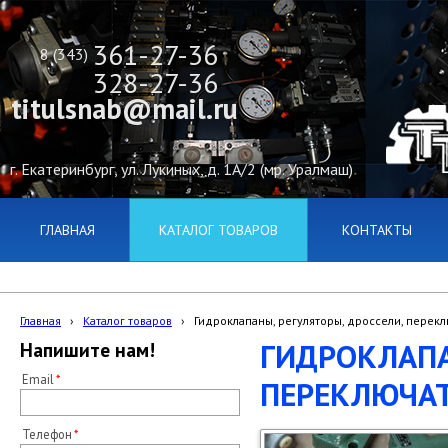
361-27-36
8 (343)
328-27-36
titulsnab@mail.ru
г. Екатеринбург, ул. Лукиных, д. 1А/2 (мр. Уралмаш)
ГЛАВНАЯ
КАТАЛОГ ТОВАРОВ
КОНТАКТЫ
Главная
›
Каталог товаров
›
Гидроклапаны, регуляторы, дроссели, переклю
ГИДРОКЛАПА
Напишите нам!
Email
ПЕРЕКЛЮЧАТЕ
Телефон