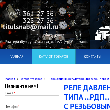
361-27-36
8 (343)
328-27-36
titulsnab@mail.ru
г. Екатеринбург, ул. Лукиных, д. 1А/2 (мр. Уралмаш)
ГЛАВНАЯ
КАТАЛОГ ТОВАРОВ
КОНТАКТЫ
Главная
›
Каталог товаров
›
Гидроклапаны, регуляторы, дроссели, переклю
РЕЛЕ ДАВЛЕ
Напишите нам!
Email
ТИПА ...РДП..., 
С РЕЗЬБОВЫ
Телефон