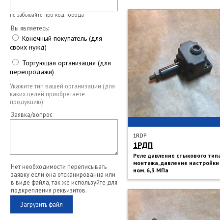
не забывайте про код города
Вы являетесь:
Конечный покупатель (для
своих нужд)
Торгующая организация (для
перепродажи)
Укажите тип вашей организации (для
каких целей приобретаете
продукцию)
Заявка/вопрос
1RDP
1РДП
Реле давление стыкового тип
монтажа, давление настройки
Нет необходимости переписывать
ном. 6,3 МПа
заявку если она отсканированна или
в виде файла, так же используйте для
подкрепления реквизитов.
Загрузить файл