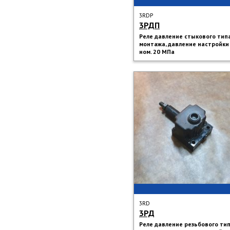
3RDP
3РДП
Реле давление стыкового тип
монтажа, давление настройки
ном. 20 МПа
3RD
3РД
Реле давление резьбового ти