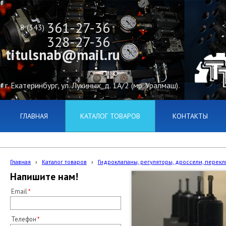
361-27-36
8 (343)
328-27-36
titulsnab@mail.ru
г. Екатеринбург, ул. Лукиных, д. 1А/2 (мр. Уралмаш)
ГЛАВНАЯ
КАТАЛОГ ТОВАРОВ
КОНТАКТЫ
Главная
›
Каталог товаров
›
Гидроклапаны, регуляторы, дроссели, переклю
Напишите нам!
Email
Телефон