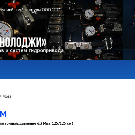
изуемой номенклатуры ООО "ТТ"
в и систем гидропривода
2-25АМ
АМ
поточный, давление 6,3 Мпа, 125/125 см3