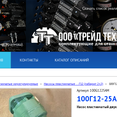
Скачать список реал
комплектующие для станко
(мр. Уралмаш)
ОВ
КОНТАКТЫ
КАТАЛОГ ОПИСАНИЙ
тинчатые нерегулируемые
›
Насосы пластинчатые ...Г12 (габарит 2+2)
›
100Г1
Артикул: 100G1225AM
100Г12-25
Насос пластинчатый двух