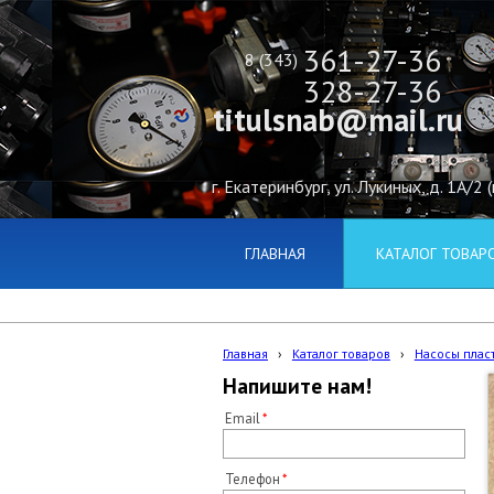
361-27-36
8 (343)
328-27-36
titulsnab@mail.ru
г. Екатеринбург, ул. Лукиных, д. 1А/2 
ГЛАВНАЯ
КАТАЛОГ ТОВАР
Главная
›
Каталог товаров
›
Насосы плас
Напишите нам!
Email
Телефон