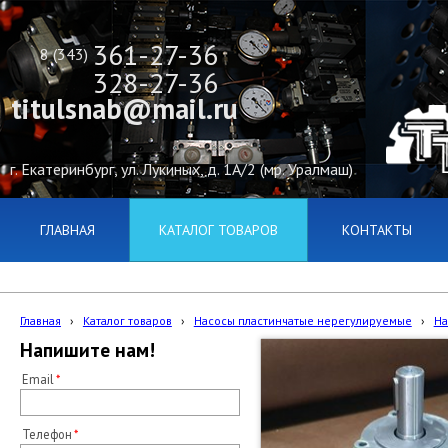
361-27-36
8 (343)
328-27-36
titulsnab@mail.ru
г. Екатеринбург, ул. Лукиных, д. 1А/2 (мр. Уралмаш)
ГЛАВНАЯ
КАТАЛОГ ТОВАРОВ
КОНТАКТЫ
Главная
›
Каталог товаров
›
Насосы пластинчатые нерегулируемые
›
На
Напишите нам!
Email
Телефон