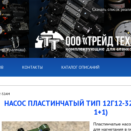
Скачать список реал
комплектующие для станко
(мр. Уралмаш)
ОВ
КОНТАКТЫ
КАТАЛОГ ОПИСАНИЙ
2-32АМ
НАСОС ПЛАСТИНЧАТЫЙ ТИП 12Г12-3
1+1)
Пластинчатые насо
для нагнетания в 