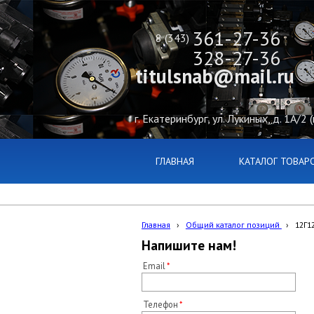
361-27-36
8 (343)
328-27-36
titulsnab@mail.ru
г. Екатеринбург, ул. Лукиных, д. 1А/2 
ГЛАВНАЯ
КАТАЛОГ ТОВАР
Главная
›
Общий каталог позиций
›
12Г1
Напишите нам!
Email
Телефон