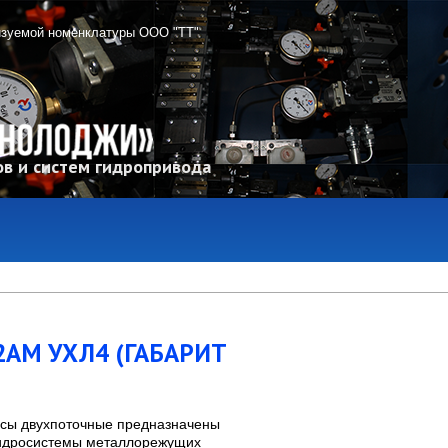
изуемой номенклатуры ООО "ТТ"
в и систем гидропривода
2АМ УХЛ4 (ГАБАРИТ
сы двухпоточные предназначены
гидросистемы металлорежущих