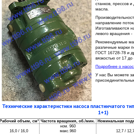
станков, прессов и
масла.
Производительност
направление поток
Изготавливаются н
левого вращения - 
Рекомендуемые мар
различные марки п
ГОСТ 16728-78 и д
вязкостью от 17 до
Подробнее о насос
У нас Вы можете з
присоединительны
Технические характеристики насоса пластинчатого ти
1+1)
Рабочий объем, см³
Частота вращения, об./мин.
Номинальная пода
ном. 960
16,0 / 16,0
макс.960
12,7 / 12,