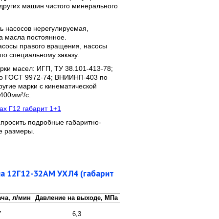
 других машин чистого минерального
ь насосов нерегулируемая,
а масла постоянное.
асосы правого вращения, насосы
по специальному заказу.
ки масел: ИГП, ТУ 38.101-413-78;
о ГОСТ 9972-74; ВНИИНП-403 по
ругие марки с кинематической
 400мм²/с.
ах Г12 габарит 1+1
апросить подробные габаритно-
е размеры.
па 12Г12-32АМ УХЛ4 (габарит
ча, л/мин
Давление на выходе, МПа
7
6,3