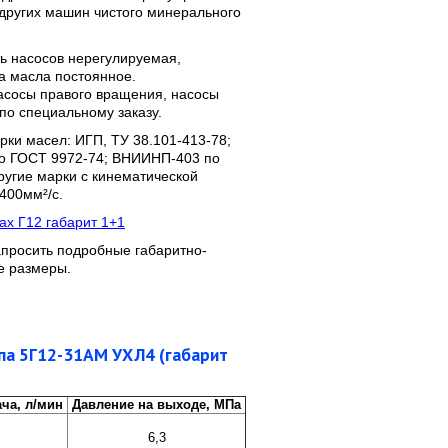
 других машин чистого минерального
ь насосов нерегулируемая,
а масла постоянное.
асосы правого вращения, насосы
по специальному заказу.
ки масел: ИГП, ТУ 38.101-413-78;
о ГОСТ 9972-74; ВНИИНП-403 по
ругие марки с кинематической
 400мм²/с.
ах Г12 габарит 1+1
апросить подробные габаритно-
е размеры.
ипа 5Г12-31АМ УХЛ4 (габарит
ча, л/мин
Давление на выходе, МПа
6,3