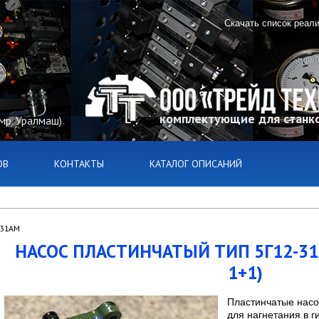
Скачать список реал
комплектующие для станко
(мр. Уралмаш)
ОВ
КОНТАКТЫ
КАТАЛОГ ОПИСАНИЙ
-31АМ
НАСОС ПЛАСТИНЧАТЫЙ ТИП 5Г12-31
1+1)
Пластинчатые насо
для нагнетания в 