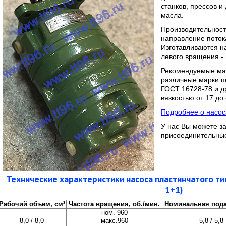
станков, прессов и
масла.
Производительност
направление поток
Изготавливаются н
левого вращения - 
Рекомендуемые мар
различные марки п
ГОСТ 16728-78 и д
вязкостью от 17 до
Подробнее о насос
У нас Вы можете з
присоединительны
Технические характеристики насоса пластинчатого т
1+1)
Рабочий объем, см³
Частота вращения, об./мин.
Номинальная пода
ном. 960
8,0 / 8,0
макс.960
5,8 / 5,8