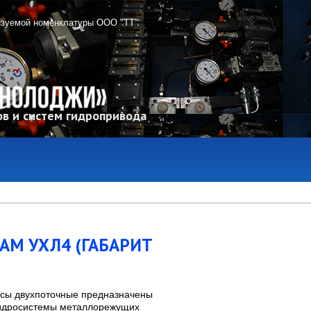
изуемой номенклатуры ООО "ТТ"
в и систем гидропривода
АМ УХЛ4 (ГАБАРИТ
сы двухпоточные предназначены
гидросистемы металлорежущих