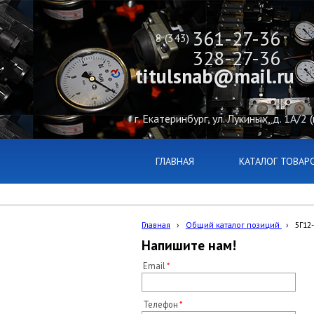
361-27-36
8 (343)
328-27-36
titulsnab@mail.ru
г. Екатеринбург, ул. Лукиных, д. 1А/2 
ГЛАВНАЯ
КАТАЛОГ ТОВАР
Главная
›
Общий каталог позиций
›
5Г12
Напишите нам!
Email
Телефон