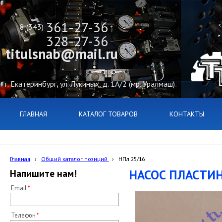
361-27-36
8 (343)
328-27-36
titulsnab@mail.ru
г. Екатеринбург, ул. Лукиных, д. 1А/2 (мр. Уралмаш)
ГЛАВНАЯ
КАТАЛОГ ТОВАРОВ
КОНТАКТЫ
Главная
›
Общий каталог позиций
›
НПл 25/16
НАСОС ПЛАСТИН
Напишите нам!
Email
Телефон