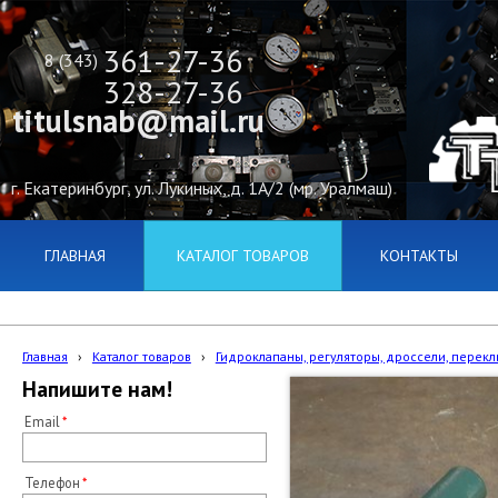
361-27-36
8 (343)
328-27-36
titulsnab@mail.ru
г. Екатеринбург, ул. Лукиных, д. 1А/2 (мр. Уралмаш)
ГЛАВНАЯ
КАТАЛОГ ТОВАРОВ
КОНТАКТЫ
Главная
›
Каталог товаров
›
Гидроклапаны, регуляторы, дроссели, переклю
Напишите нам!
Email
Телефон