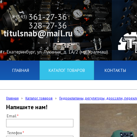
361-27-36
8 (343)
328-27-36
titulsnab@mail.ru
г. Екатеринбург, ул. Лукиных, д. 1А/2 (мр. Уралмаш)
ГЛАВНАЯ
КАТАЛОГ ТОВАРОВ
КОНТАКТЫ
Главная
›
Каталог товаров
›
Гидроклапаны, регуляторы, дроссели, переклю
Напишите нам!
Email
Телефон